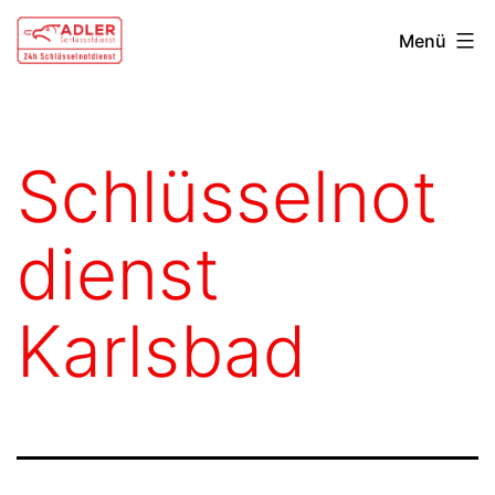
Zum
Schlüsseldienst
Menü
Inhalt
Karlsbad
springen
Schlüsselnot
dienst
Karlsbad