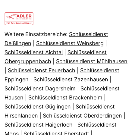
Weitere Einsatzbereiche:
Schlüsseldienst
Deißlingen
|
Schlüsseldienst Weinsberg
|
Schlüsseldienst Aichtal
|
Schlüsseldienst
Obergruppenbach
|
Schlüsseldienst Mühlhausen
|
Schlüsseldienst Feuerbach
|
Schlüsseldienst
Eppingen
|
Schlüsseldienst Zazenhausen
|
Schlüsseldienst Dagersheim
|
Schlüsseldienst
Hausen
|
Schlüsseldienst Brackenheim
|
Schlüsseldienst Güglingen
|
Schlüsseldienst
Hirschlanden
|
Schlüsseldienst Oberderdingen
|
Schlüsseldienst Haigerloch
|
Schlüsseldienst
Moos
|
Schlüsseldienst Eberstadt
|